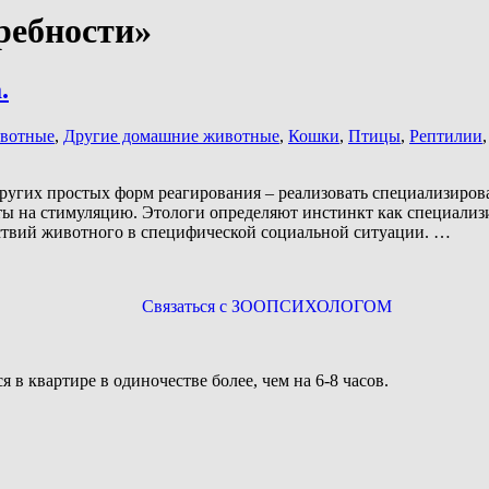
ребности»
.
вотные
,
Другие домашние животные
,
Кошки
,
Птицы
,
Рептилии
 других простых форм реагирования – реализовать специализир
веты на стимуляцию. Этологи определяют инстинкт как специал
действий животного в специфической социальной ситуации. …
Связаться с ЗООПСИХОЛОГОМ
я в квартире в одиночестве более, чем на 6-8 часов.