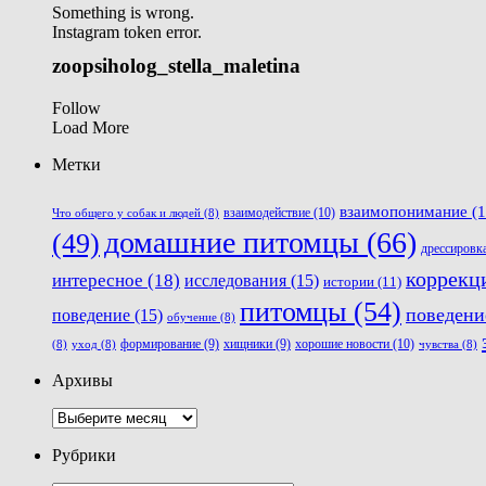
Something is wrong.
Instagram token error.
zoopsiholog_stella_maletina
Follow
Load More
Метки
взаимопонимание
(1
взаимодействие
(10)
Что общего у собак и людей
(8)
домашние питомцы
(66)
(49)
дрессировк
коррекц
интересное
(18)
исследования
(15)
истории
(11)
питомцы
(54)
поведени
поведение
(15)
обучение
(8)
хорошие новости
(10)
формирование
(9)
хищники
(9)
(8)
уход
(8)
чувства
(8)
Архивы
Архивы
Рубрики