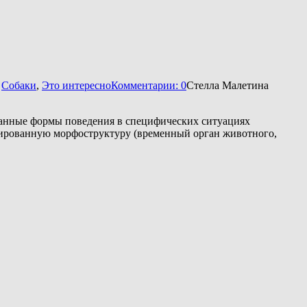
,
Собаки
,
Это интересно
Комментарии: 0
Стелла Малетина
ованные формы поведения в специфических ситуациях
изированную морфоструктуру (временный орган животного,