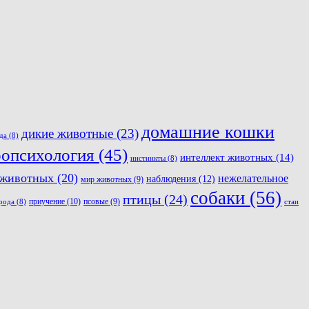
домашние кошки
дикие животные
(23)
да
(8)
оопсихология
(45)
интеллект животных
(14)
инстинкты
(8)
 животных
(20)
нежелательное
наблюдения
(12)
мир животных
(9)
собаки
(56)
птицы
(24)
приучение
(10)
псовые
(9)
рода
(8)
стаи