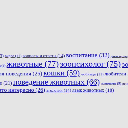
воспитание
(32)
вопросы и ответы
(14)
3)
видео
(11)
дикая приро
животные
(77)
зоопсихолог
(75)
з
а
(9)
кошки
(59)
ия поведения
(25)
любители
любимцы
(11)
поведение животных
(66)
е
(21)
понимание
(9)
при
это интересно
(26)
язык животных
(18)
этология
(14)