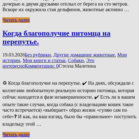
дочерью и двумя друзьями отплыл от берега на сто метров.
Вскоре их окружила стая дельфинов, животные активно …
Читать далее
Когда благополучие питомца на
перепутье.
19.03.2026
Без рубрики
,
Другие домашние животные
,
Мои
истории
,
Мои книги и статьи
,
Собаки
,
Это
интересно
Комментарии: 0
Стелла Малетина
♻️ Когда благополучие на перепутье. ✔️ На днях, обсуждали с
коллегами любопытную реальную историю питомца, которая
сейчас находится в фазе незавершенности. ✔️ Есть ли в вашем
опыте такие случаи, когда собака (с владельцами кошек такое
часто встречается) «выбирает» образ жизни «гуляю сам по
себе»❓ И как, на ваш взгляд, было бы «правильнее» поступить
владельцу этой …
Читать далее