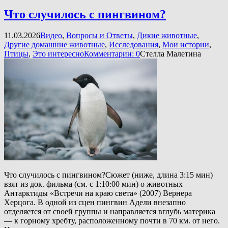
Что случилось с пингвином?
11.03.2026
Видео
,
Вопросы и Ответы
,
Дикие животные
,
Другие домашние животные
,
Исследования
,
Мои истории
,
Птицы
,
Это интересно
Комментарии: 0
Стелла Малетина
Что случилось с пингвином?Сюжет (ниже, длина 3:15 мин)
взят из док. фильма (см. с 1:10:00 мин) о животных
Антарктиды «Встречи на краю света» (2007) Вернера
Херцога. В одной из сцен пингвин Адели внезапно
отделяется от своей группы и направляется вглубь материка
— к горному хребту, расположенному почти в 70 км. от него.