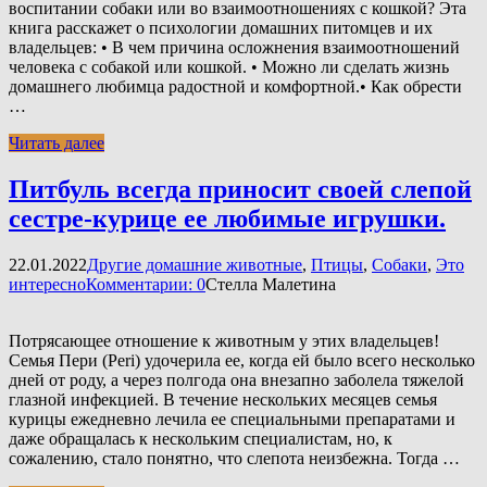
воспитании собаки или во взаимоотношениях с кошкой? Эта
книга расскажет о психологии домашних питомцев и их
владельцев: • В чем причина осложнения взаимоотношений
человека с собакой или кошкой. • Можно ли сделать жизнь
домашнего любимца радостной и комфортной.• Как обрести
…
Читать далее
Питбуль всегда приносит своей слепой
сестре-курице ее любимые игрушки.
22.01.2022
Другие домашние животные
,
Птицы
,
Собаки
,
Это
интересно
Комментарии: 0
Стелла Малетина
Потрясающее отношение к животным у этих владельцев!
Семья Пери (Peri) удочерила ее, когда ей было всего несколько
дней от роду, а через полгода она внезапно заболела тяжелой
глазной инфекцией. В течение нескольких месяцев семья
курицы ежедневно лечила ее специальными препаратами и
даже обращалась к нескольким специалистам, но, к
сожалению, стало понятно, что слепота неизбежна. Тогда …