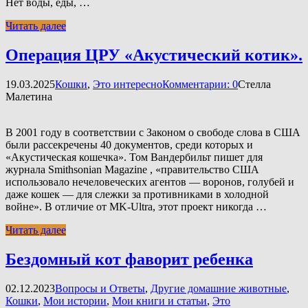
Нет воды, еды, …
Читать далее
Операция ЦРУ «Акустический котик».
19.03.2025
Кошки
,
Это интересно
Комментарии: 0
Стелла
Малетина
В 2001 году в соответствии с Законом о свободе слова в США
были рассекречены 40 документов, среди которых и
«Акустическая кошечка». Том Вандербильт пишет для
журнала Smithsonian Magazine , «правительство США
использовало нечеловеческих агентов — воронов, голубей и
даже кошек — для слежки за противниками в холодной
войне». В отличие от MK-Ultra, этот проект никогда …
Читать далее
Бездомный кот фаворит ребенка
02.12.2023
Вопросы и Ответы
,
Другие домашние животные
,
Кошки
,
Мои истории
,
Мои книги и статьи
,
Это