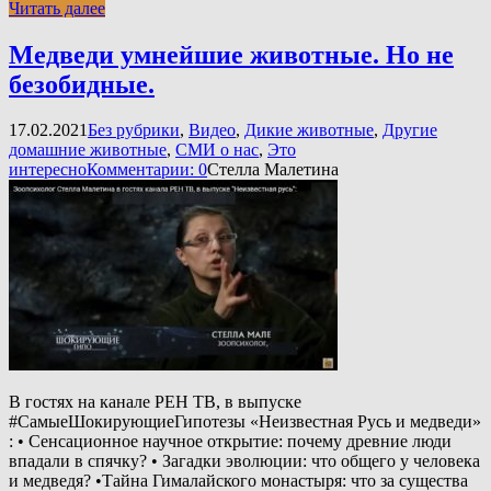
Читать далее
Медведи умнейшие животные. Но не
безобидные.
17.02.2021
Без рубрики
,
Видео
,
Дикие животные
,
Другие
домашние животные
,
СМИ о нас
,
Это
интересно
Комментарии: 0
Стелла Малетина
В гостях на канале РЕН ТВ, в выпуске
#СамыеШокирующиеГипотезы «Неизвестная Русь и медведи»​
: • Сенсационное научное открытие: почему древние люди
впадали в спячку? • Загадки эволюции: что общего у человека
и медведя? •Тайна Гималайского монастыря: что за существа