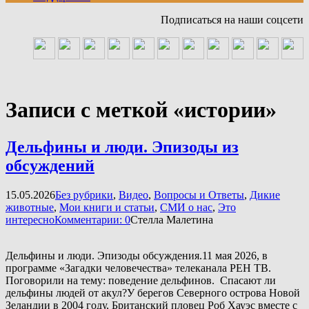
Подписаться на наши соцсети
Записи с меткой «истории»
Дельфины и люди. Эпизоды из
обсуждений
15.05.2026
Без рубрики
,
Видео
,
Вопросы и Ответы
,
Дикие
животные
,
Мои книги и статьи
,
СМИ о нас
,
Это
интересно
Комментарии: 0
Стелла Малетина
Дельфины и люди. Эпизоды обсуждения.11 мая 2026, в
программе «Загадки человечества» телеканала РЕН ТВ.
Поговорили на тему: поведение дельфинов. Спасают ли
дельфины людей от акул?У берегов Северного острова Новой
Зеландии в 2004 году, Британский пловец Роб Хауэс вместе с