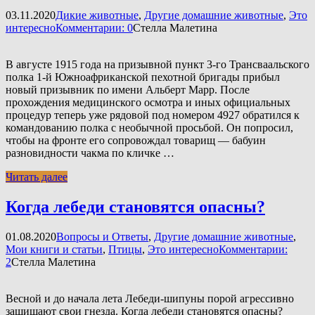
03.11.2020
Дикие животные
,
Другие домашние животные
,
Это
интересно
Комментарии: 0
Стелла Малетина
В августе 1915 года на призывной пункт 3-го Трансваальского
полка 1-й Южноафриканской пехотной бригады прибыл
новый призывник по имени Альберт Марр. После
прохождения медицинского осмотра и иных официальных
процедур теперь уже рядовой под номером 4927 обратился к
командованию полка с необычной просьбой. Он попросил,
чтобы на фронте его сопровождал товарищ — бабуин
разновидности чакма по кличке …
Читать далее
Когда лебеди становятся опасны?
01.08.2020
Вопросы и Ответы
,
Другие домашние животные
,
Мои книги и статьи
,
Птицы
,
Это интересно
Комментарии:
2
Стелла Малетина
Весной и до начала лета Лебеди-шипуны порой агрессивно
защищают свои гнезда. Когда лебеди становятся опасны?