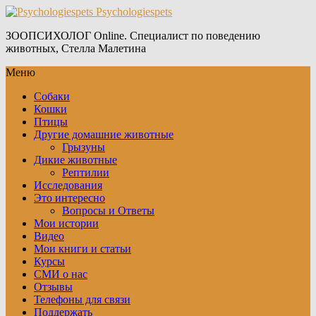
Psychologiespets
ЗООПСИХОЛОГ Online. Специалист по поведению
животных, Стелла Малетина
Меню
Собаки
Кошки
Птицы
Другие домашние животные
Грызуны
Дикие животные
Рептилии
Исследования
Это интересно
Вопросы и Ответы
Мои истории
Видео
Мои книги и статьи
Курсы
СМИ о нас
Отзывы
Телефоны для связи
Поддержать