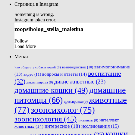
Страница в Instagram
Something is wrong.
Instagram token error.
zoopsiholog_stella_maletina
Follow
Load More
Метки
взаимопонимание
взаимодействие
(10)
Что общего у собак и людей
(8)
воспитание
вопросы и ответы
(14)
(13)
видео
(11)
(32)
дикие животные
(23)
дикая природа
(8)
домашние
домашние кошки
(49)
животные
питомцы
(66)
дрессировка
(9)
(77)
зоопсихолог
(75)
зоопсихология
(45)
интеллект
инстинкты
(8)
интересное
(18)
животных
(14)
исследования
(15)
кошки
коррекция поведения
(25)