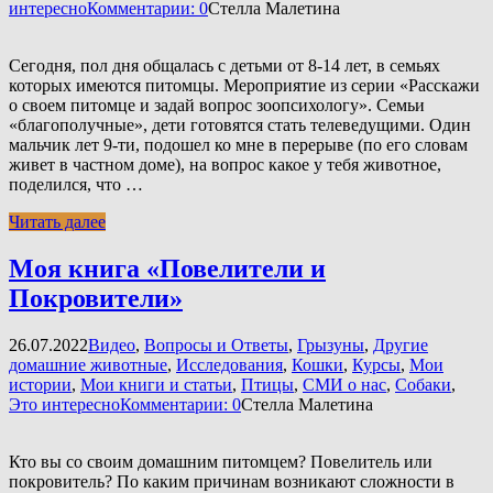
интересно
Комментарии: 0
Стелла Малетина
Сегодня, пол дня общалась с детьми от 8-14 лет, в семьях
которых имеются питомцы. Мероприятие из серии «Расскажи
о своем питомце и задай вопрос зоопсихологу». Семьи
«благополучные», дети готовятся стать телеведущими. Один
мальчик лет 9-ти, подошел ко мне в перерыве (по его словам
живет в частном доме), на вопрос какое у тебя животное,
поделился, что …
Читать далее
Моя книга «Повелители и
Покровители»
26.07.2022
Видео
,
Вопросы и Ответы
,
Грызуны
,
Другие
домашние животные
,
Исследования
,
Кошки
,
Курсы
,
Мои
истории
,
Мои книги и статьи
,
Птицы
,
СМИ о нас
,
Собаки
,
Это интересно
Комментарии: 0
Стелла Малетина
Кто вы со своим домашним питомцем? Повелитель или
покровитель? По каким причинам возникают сложности в