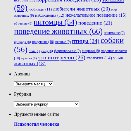
истории
(11)
(59)
любители животных
(20)
любимцы
(11)
мир
нежелательное поведение
(15)
наблюдения
(12)
животных
(9)
питомцы
(54)
поведение
(21)
обучение
(8)
поведение животных
(66)
понимание
(9)
собаки
птицы
(24)
приучение
(10)
псовые
(9)
природа
(8)
(56)
хорошие новости
формирование
(9)
хищники
(9)
стаи
(8)
уход
(8)
это интересно
(26)
язык
этология
(14)
(10)
чувства
(8)
животных
(18)
Архивы
Архивы
Рубрики
Рубрики
Дружественные сайты
Психология человека