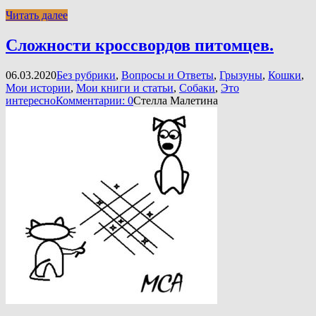
Читать далее
Сложности кроссвордов питомцев.
06.03.2020
Без рубрики
,
Вопросы и Ответы
,
Грызуны
,
Кошки
,
Мои истории
,
Мои книги и статьи
,
Собаки
,
Это
интересно
Комментарии: 0
Стелла Малетина