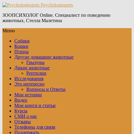
Psychologiespets
ЗООПСИХОЛОГ Online. Специалист по поведению
животных, Стелла Малетина
Меню
Собаки
Кошки
Птицы
Другие домашние животные
Грызуны
Дикие животные
Рептилии
Исследования
Это интересно
Вопросы и Ответы
Мои истории
Видео
Мои книги и статьи
Курсы
СМИ о нас
Отзывы
Телефоны для связи
Поддержать