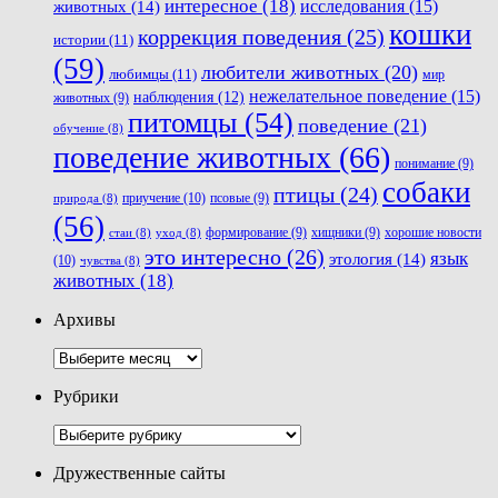
интересное
(18)
животных
(14)
исследования
(15)
кошки
коррекция поведения
(25)
истории
(11)
(59)
любители животных
(20)
любимцы
(11)
мир
нежелательное поведение
(15)
наблюдения
(12)
животных
(9)
питомцы
(54)
поведение
(21)
обучение
(8)
поведение животных
(66)
понимание
(9)
собаки
птицы
(24)
приучение
(10)
псовые
(9)
природа
(8)
(56)
хорошие новости
формирование
(9)
хищники
(9)
стаи
(8)
уход
(8)
это интересно
(26)
язык
этология
(14)
(10)
чувства
(8)
животных
(18)
Архивы
Архивы
Рубрики
Рубрики
Дружественные сайты