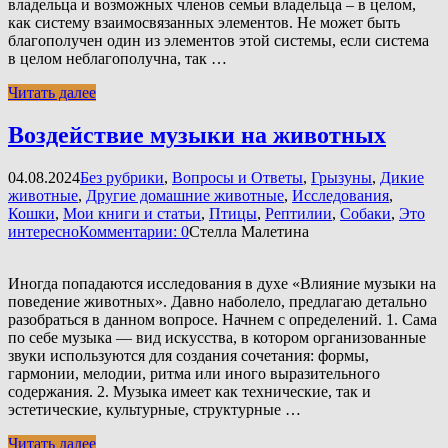
владельца и возможных членов семьи владельца – в целом,
как систему взаимосвязанных элементов. Не может быть
благополучен один из элементов этой системы, если система
в целом неблагополучна, так …
Читать далее
Воздействие музыки на животных
04.08.2024
Без рубрики
,
Вопросы и Ответы
,
Грызуны
,
Дикие
животные
,
Другие домашние животные
,
Исследования
,
Кошки
,
Мои книги и статьи
,
Птицы
,
Рептилии
,
Собаки
,
Это
интересно
Комментарии: 0
Стелла Малетина
Иногда попадаются исследования в духе «Влияние музыки на
поведение животных». Давно наболело, предлагаю детально
разобраться в данном вопросе. Начнем с определений. 1. Сама
по себе музыка — вид искусства, в котором организованные
звуки используются для создания сочетания: формы,
гармонии, мелодии, ритма или иного выразительного
содержания. 2. Музыка имеет как технические, так и
эстетические, культурные, структурные …
Читать далее