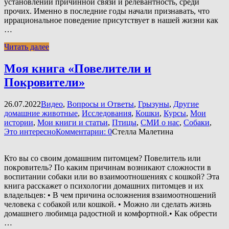
установлении причинной связи и релевантность, среди
прочих. Именно в последние годы начали признавать, что
иррациональное поведение присутствует в нашей жизни как
…
Читать далее
Моя книга «Повелители и
Покровители»
26.07.2022
Видео
,
Вопросы и Ответы
,
Грызуны
,
Другие
домашние животные
,
Исследования
,
Кошки
,
Курсы
,
Мои
истории
,
Мои книги и статьи
,
Птицы
,
СМИ о нас
,
Собаки
,
Это интересно
Комментарии: 0
Стелла Малетина
Кто вы со своим домашним питомцем? Повелитель или
покровитель? По каким причинам возникают сложности в
воспитании собаки или во взаимоотношениях с кошкой? Эта
книга расскажет о психологии домашних питомцев и их
владельцев: • В чем причина осложнения взаимоотношений
человека с собакой или кошкой. • Можно ли сделать жизнь
домашнего любимца радостной и комфортной.• Как обрести
…