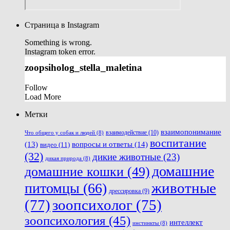
Страница в Instagram
Something is wrong.
Instagram token error.
zoopsiholog_stella_maletina
Follow
Load More
Метки
взаимопонимание
взаимодействие
(10)
Что общего у собак и людей
(8)
воспитание
вопросы и ответы
(14)
(13)
видео
(11)
(32)
дикие животные
(23)
дикая природа
(8)
домашние
домашние кошки
(49)
животные
питомцы
(66)
дрессировка
(9)
(77)
зоопсихолог
(75)
зоопсихология
(45)
интеллект
инстинкты
(8)