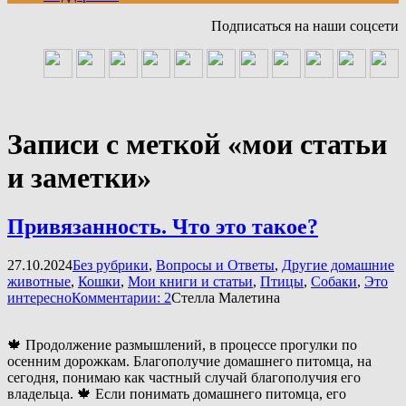
Подписаться на наши соцсети
Записи с меткой «мои статьи
и заметки»
Привязанность. Что это такое?
27.10.2024
Без рубрики
,
Вопросы и Ответы
,
Другие домашние
животные
,
Кошки
,
Мои книги и статьи
,
Птицы
,
Собаки
,
Это
интересно
Комментарии: 2
Стелла Малетина
🍁 Продолжение размышлений, в процессе прогулки по
осенним дорожкам. Благополучие домашнего питомца, на
сегодня, понимаю как частный случай благополучия его
владельца. 🍁 Если понимать домашнего питомца, его