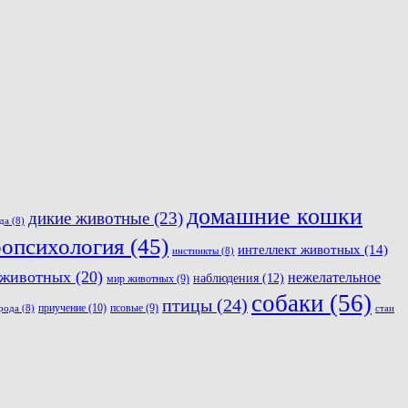
домашние кошки
дикие животные
(23)
да
(8)
оопсихология
(45)
интеллект животных
(14)
инстинкты
(8)
 животных
(20)
нежелательное
наблюдения
(12)
мир животных
(9)
собаки
(56)
птицы
(24)
приучение
(10)
псовые
(9)
рода
(8)
стаи