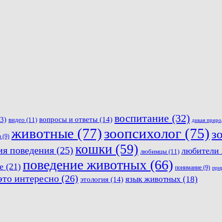
воспитание
(32)
вопросы и ответы
(14)
3)
видео
(11)
дикая приро
животные
(77)
зоопсихолог
(75)
з
а
(9)
кошки
(59)
ия поведения
(25)
любители
любимцы
(11)
поведение животных
(66)
е
(21)
понимание
(9)
при
это интересно
(26)
язык животных
(18)
этология
(14)