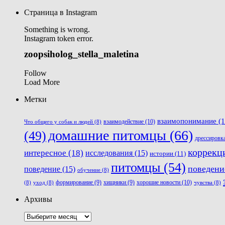
Страница в Instagram
Something is wrong.
Instagram token error.
zoopsiholog_stella_maletina
Follow
Load More
Метки
взаимопонимание
(1
взаимодействие
(10)
Что общего у собак и людей
(8)
домашние питомцы
(66)
(49)
дрессировк
коррекц
интересное
(18)
исследования
(15)
истории
(11)
питомцы
(54)
поведени
поведение
(15)
обучение
(8)
хорошие новости
(10)
формирование
(9)
хищники
(9)
(8)
уход
(8)
чувства
(8)
Архивы
Архивы