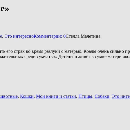
ие»
е
,
Это интересно
Комментарии: 0
Стелла Малетина
 его страх во время разлуки с матерью. Коалы очень сильно пр
лжительных среди сумчатых. Детёныш живёт в сумке матери окол
животные
,
Кошки
,
Мои книги и статьи
,
Птицы
,
Собаки
,
Это инте