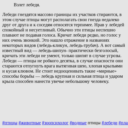
Взлет лебедя.
Лебеди гнездятся массово границы их участков стираются, в
этом случае птицы могут располагать свои гнезда недалеко
друг от друга и к соседям относятся терпимее. Нрав у лебедей
спокойный и несуетливый. Обычно эти птицы неспешно
плавают не подавая голоса. Кричат лебеди редко, но голос у
них очень звонкий. Это нашло отражение в названиях
некоторых видов (лебедь-кликун, лебедь-трубач). А вот самый
известный вид — лебедь-шипун- практически безголосый,
кричать эти лебеди не умеют, только шипят в случае угрозы.
Лебеди — птицы не робкого десятка, в случае опасности они
стараются отпугнуть врага вытягивая шею, хлопая крыльями
и кусая клювом. Не стоит недооценивать такие «мирные»
способы борьбы — лебедь крупная и сильная птица и ударом
крыла способен нанести увечье небольшому человеку.
#птицы
#животные
#зоопсихолог
#водные
птицы
#лебеди
#пла