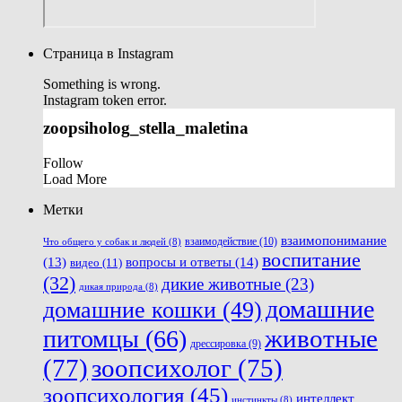
Страница в Instagram
Something is wrong.
Instagram token error.
zoopsiholog_stella_maletina
Follow
Load More
Метки
взаимопонимание
взаимодействие
(10)
Что общего у собак и людей
(8)
воспитание
вопросы и ответы
(14)
(13)
видео
(11)
(32)
дикие животные
(23)
дикая природа
(8)
домашние
домашние кошки
(49)
животные
питомцы
(66)
дрессировка
(9)
(77)
зоопсихолог
(75)
зоопсихология
(45)
интеллект
инстинкты
(8)