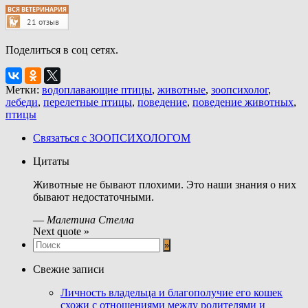
Поделиться в соц сетях.
Метки:
водоплавающие птицы
,
животные
,
зоопсихолог
,
лебеди
,
перелетные птицы
,
поведение
,
поведение животных
,
птицы
Связаться с ЗООПСИХОЛОГОМ
Цитаты
Животные не бывают плохими. Это наши знания о них
бывают недостаточными.
—
Малетина Стелла
Next quote »
Свежие записи
Личность владельца и благополучие его кошек
схожи с отношениями между родителями и