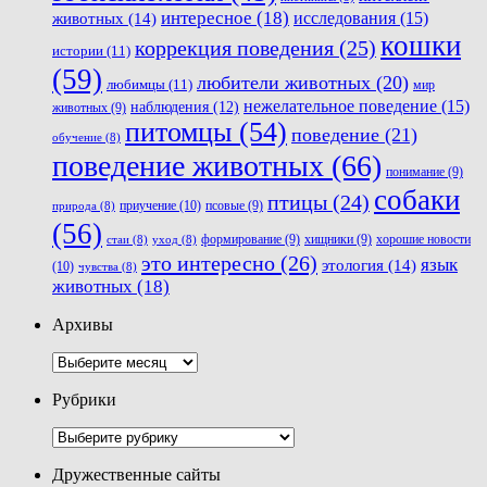
интересное
(18)
животных
(14)
исследования
(15)
кошки
коррекция поведения
(25)
истории
(11)
(59)
любители животных
(20)
любимцы
(11)
мир
нежелательное поведение
(15)
наблюдения
(12)
животных
(9)
питомцы
(54)
поведение
(21)
обучение
(8)
поведение животных
(66)
понимание
(9)
собаки
птицы
(24)
приучение
(10)
псовые
(9)
природа
(8)
(56)
хорошие новости
формирование
(9)
хищники
(9)
стаи
(8)
уход
(8)
это интересно
(26)
язык
этология
(14)
(10)
чувства
(8)
животных
(18)
Архивы
Архивы
Рубрики
Рубрики
Дружественные сайты