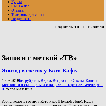
Курсы
СМИ о нас
Отзывы
Телефоны для связи
Поддержать
Подписаться на наши соцсети
Записи с меткой «ТВ»
Эпизод в гостях у Кото-Кафе.
10.08.2019
Без рубрики
,
Видео
,
Вопросы и Ответы
,
Кошки
,
Мои книги и статьи
,
СМИ о нас
,
Это интересно
Комментарии:
0
Стелла Малетина
Зоопсихолог в гостях у Кото-кафе (Прямой эфир). Наша
задача, помогать качественно решать проблемы связанные с