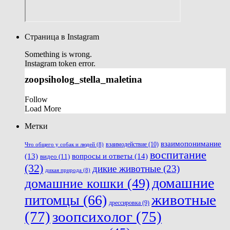
Страница в Instagram
Something is wrong.
Instagram token error.
zoopsiholog_stella_maletina
Follow
Load More
Метки
взаимопонимание
взаимодействие
(10)
Что общего у собак и людей
(8)
воспитание
вопросы и ответы
(14)
(13)
видео
(11)
(32)
дикие животные
(23)
дикая природа
(8)
домашние
домашние кошки
(49)
животные
питомцы
(66)
дрессировка
(9)
(77)
зоопсихолог
(75)