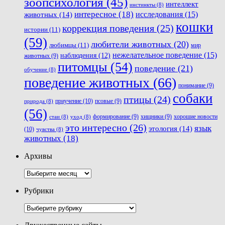
зоопсихология
(45)
интеллект
инстинкты
(8)
интересное
(18)
животных
(14)
исследования
(15)
кошки
коррекция поведения
(25)
истории
(11)
(59)
любители животных
(20)
любимцы
(11)
мир
нежелательное поведение
(15)
наблюдения
(12)
животных
(9)
питомцы
(54)
поведение
(21)
обучение
(8)
поведение животных
(66)
понимание
(9)
собаки
птицы
(24)
приучение
(10)
псовые
(9)
природа
(8)
(56)
хорошие новости
формирование
(9)
хищники
(9)
стаи
(8)
уход
(8)
это интересно
(26)
язык
этология
(14)
(10)
чувства
(8)
животных
(18)
Архивы
Архивы
Рубрики
Рубрики