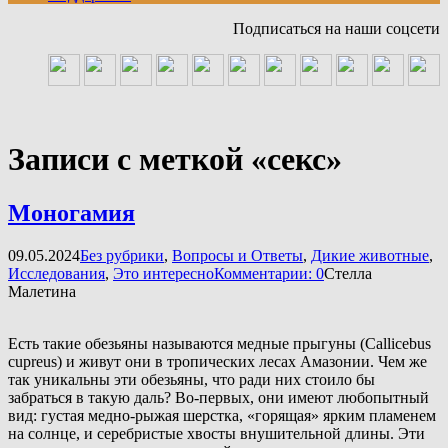
Подписаться на наши соцсети
Записи с меткой «секс»
Моногамия
09.05.2024
Без рубрики
,
Вопросы и Ответы
,
Дикие животные
,
Исследования
,
Это интересно
Комментарии: 0
Стелла
Малетина
Есть такие обезьяны называются медные прыгуны (Callicebus
cupreus) и живут они в тропических лесах Амазонии. Чем же
так уникальны эти обезьяны, что ради них стоило бы
забраться в такую даль? Во-первых, они имеют любопытный
вид: густая медно-рыжая шерстка, «горящая» ярким пламенем
на солнце, и серебристые хвосты внушительной длины. Эти