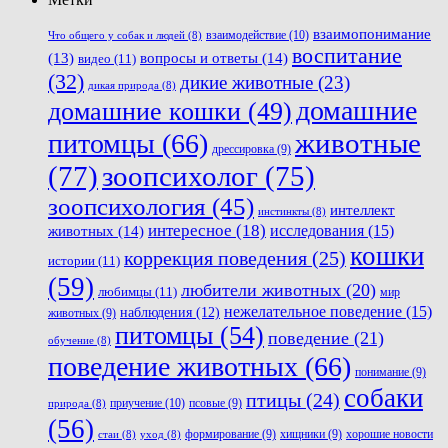
взаимопонимание
взаимодействие
(10)
Что общего у собак и людей
(8)
воспитание
вопросы и ответы
(14)
(13)
видео
(11)
(32)
дикие животные
(23)
дикая природа
(8)
домашние
домашние кошки
(49)
животные
питомцы
(66)
дрессировка
(9)
(77)
зоопсихолог
(75)
зоопсихология
(45)
интеллект
инстинкты
(8)
интересное
(18)
животных
(14)
исследования
(15)
кошки
коррекция поведения
(25)
истории
(11)
(59)
любители животных
(20)
любимцы
(11)
мир
нежелательное поведение
(15)
наблюдения
(12)
животных
(9)
питомцы
(54)
поведение
(21)
обучение
(8)
поведение животных
(66)
понимание
(9)
собаки
птицы
(24)
приучение
(10)
псовые
(9)
природа
(8)
(56)
хорошие новости
формирование
(9)
хищники
(9)
стаи
(8)
уход
(8)