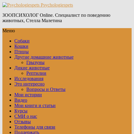
Psychologiespets
ЗООПСИХОЛОГ Online. Специалист по поведению
животных, Стелла Малетина
Меню
Собаки
Кошки
Птицы
Другие домашние животные
Грызуны
Дикие животные
Рептилии
Исследования
Это интересно
Вопросы и Ответы
Мои истории
Видео
Мои книги и статьи
Курсы
СМИ о нас
Отзывы
Телефоны для связи
Поддержать