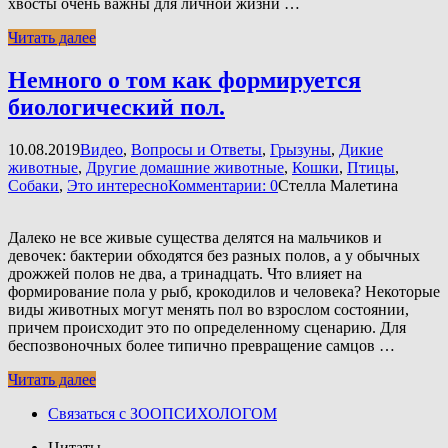
хвосты очень важны для личной жизни …
Читать далее
Немного о том как формируется
биологический пол.
10.08.2019
Видео
,
Вопросы и Ответы
,
Грызуны
,
Дикие
животные
,
Другие домашние животные
,
Кошки
,
Птицы
,
Собаки
,
Это интересно
Комментарии: 0
Стелла Малетина
Далеко не все живые существа делятся на мальчиков и
девочек: бактерии обходятся без разных полов, а у обычных
дрожжей полов не два, а тринадцать. Что влияет на
формирование пола у рыб, крокодилов и человека? Некоторые
виды животных могут менять пол во взрослом состоянии,
причем происходит это по определенному сценарию. Для
беспозвоночных более типично превращение самцов …
Читать далее
Связаться с ЗООПСИХОЛОГОМ
Цитаты