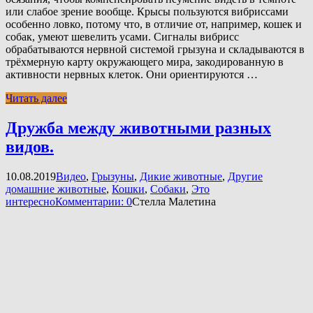
или слабое зрение вообще. Крысы пользуются вибриссами
особенно ловко, потому что, в отличие от, например, кошек и
собак, умеют шевелить усами. Сигналы вибрисс
обрабатываются нервной системой грызуна и складываются в
трёхмерную карту окружающего мира, закодированную в
активности нервных клеток. Они ориентируются …
Читать далее
Дружба между животными разных
видов.
10.08.2019
Видео
,
Грызуны
,
Дикие животные
,
Другие
домашние животные
,
Кошки
,
Собаки
,
Это
интересно
Комментарии: 0
Стелла Малетина