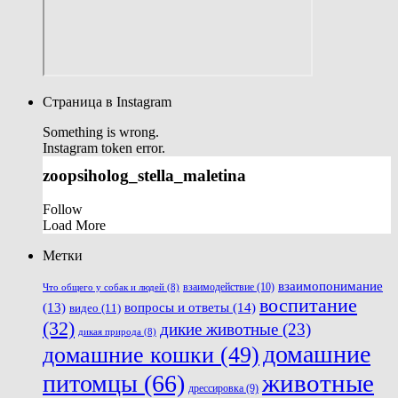
Страница в Instagram
Something is wrong.
Instagram token error.
zoopsiholog_stella_maletina
Follow
Load More
Метки
взаимопонимание
взаимодействие
(10)
Что общего у собак и людей
(8)
воспитание
вопросы и ответы
(14)
(13)
видео
(11)
(32)
дикие животные
(23)
дикая природа
(8)
домашние
домашние кошки
(49)
животные
питомцы
(66)
дрессировка
(9)