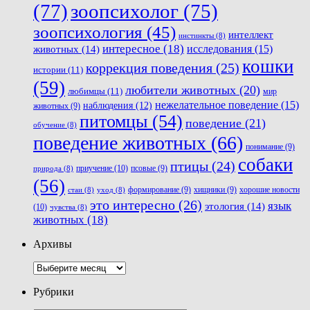
(77)
зоопсихолог
(75)
зоопсихология
(45)
интеллект
инстинкты
(8)
интересное
(18)
животных
(14)
исследования
(15)
кошки
коррекция поведения
(25)
истории
(11)
(59)
любители животных
(20)
любимцы
(11)
мир
нежелательное поведение
(15)
наблюдения
(12)
животных
(9)
питомцы
(54)
поведение
(21)
обучение
(8)
поведение животных
(66)
понимание
(9)
собаки
птицы
(24)
приучение
(10)
псовые
(9)
природа
(8)
(56)
хорошие новости
формирование
(9)
хищники
(9)
стаи
(8)
уход
(8)
это интересно
(26)
язык
этология
(14)
(10)
чувства
(8)
животных
(18)
Архивы
Архивы
Рубрики