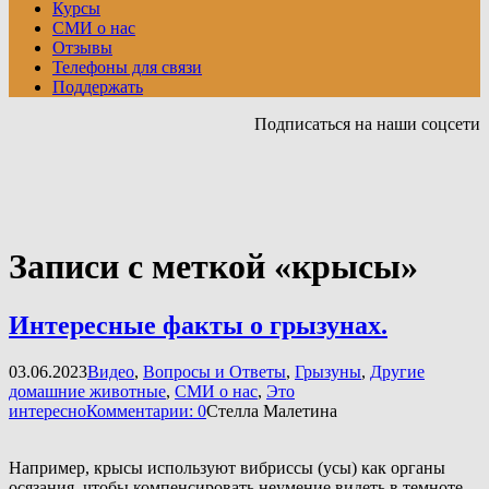
Курсы
СМИ о нас
Отзывы
Телефоны для связи
Поддержать
Подписаться на наши соцсети
Записи с меткой «крысы»
Интересные факты о грызунах.
03.06.2023
Видео
,
Вопросы и Ответы
,
Грызуны
,
Другие
домашние животные
,
СМИ о нас
,
Это
интересно
Комментарии: 0
Стелла Малетина
Например, крысы используют вибриссы (усы) как органы
осязания, чтобы компенсировать неумение видеть в темноте