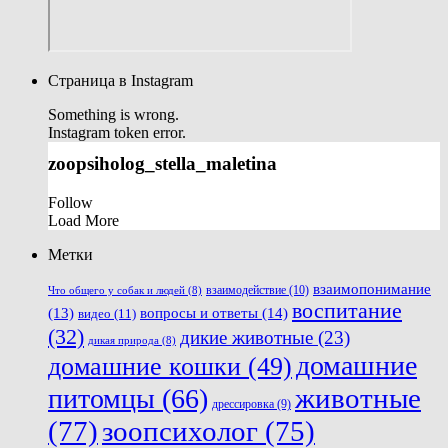
Страница в Instagram
Something is wrong.
Instagram token error.
zoopsiholog_stella_maletina
Follow
Load More
Метки
взаимопонимание
взаимодействие
(10)
Что общего у собак и людей
(8)
воспитание
вопросы и ответы
(14)
(13)
видео
(11)
(32)
дикие животные
(23)
дикая природа
(8)
домашние
домашние кошки
(49)
животные
питомцы
(66)
дрессировка
(9)
(77)
зоопсихолог
(75)