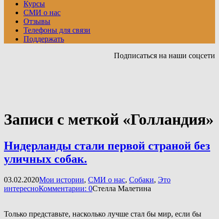
Курсы
СМИ о нас
Отзывы
Телефоны для связи
Поддержать
Подписаться на наши соцсети
Записи с меткой «Голландия»
Нидерланды стали первой страной без
уличных собак.
03.02.2020
Мои истории
,
СМИ о нас
,
Собаки
,
Это
интересно
Комментарии: 0
Стелла Малетина
Только представьте, насколько лучше стал бы мир, если бы