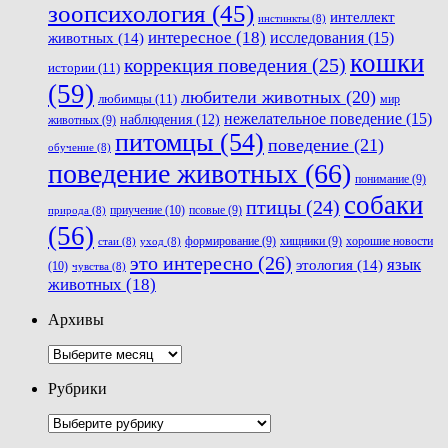
зоопсихология
(45)
интеллект
инстинкты
(8)
интересное
(18)
животных
(14)
исследования
(15)
кошки
коррекция поведения
(25)
истории
(11)
(59)
любители животных
(20)
любимцы
(11)
мир
нежелательное поведение
(15)
наблюдения
(12)
животных
(9)
питомцы
(54)
поведение
(21)
обучение
(8)
поведение животных
(66)
понимание
(9)
собаки
птицы
(24)
приучение
(10)
псовые
(9)
природа
(8)
(56)
хорошие новости
формирование
(9)
хищники
(9)
стаи
(8)
уход
(8)
это интересно
(26)
язык
этология
(14)
(10)
чувства
(8)
животных
(18)
Архивы
Архивы
Рубрики
Рубрики